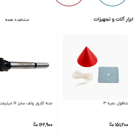
ابزار آلات و تجهیزات
مشاهده همه
شاقول نمره 3
مته گازور ولف سایز 16 میلیمتر
162,900
151,200