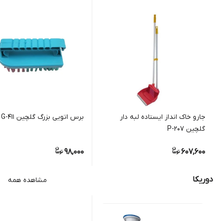
جارو خاک انداز ایستاده لبه دار
برس اتویی بزرگ گلچین G-411
گلچین P-207
98,000
607,600
دوریکا
مشاهده همه