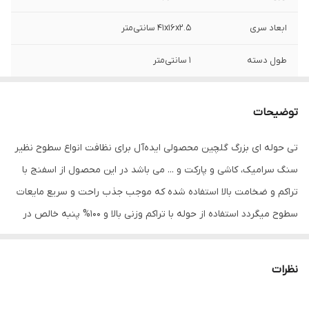
ابعاد سری
41x16x2.5 سانتی‌متر
طول دسته
1 سانتی‌متر
جنس سری
حوله‌ای
توضیحات
سایر توضیحات
تی حوله ای بزرگ گلچین ، نظافت انواع سطوح
نظیر سنگ سرامیک، کاشی و پارکت و … می
تی حوله ای بزرگ گلچین محصولی ایده‌آل برای نظافت انواع سطوح نظیر
باشد
سنگ سرامیک، کاشی و پارکت و ... می باشد در این محصول از اسفنج با
ابعاد
41x2.5x16 سانتی‌متر
تراکم و ضخامت بالا استفاده شده که موجب جذب راحت و سریع مایعات
سطوح میگردد استفاده از حوله با تراکم وزنی بالا و 100% پنبه خالص در
کنار اسفنج متراکم قابلیت جذب رطوبت دو چندان را فراهم میکند و
باعث تمیزی و براقیت سطوح می گردد بدنه محصول از مواد اولیه پلی
نظرات
پروپیلن اورجینال تهیه شده که موجب دوام و استحکام محصول میگردد
قابلیت چرخش 360 درجه محصول به کاربران در تمیز کردن مکان های