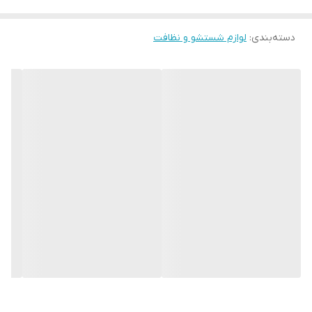
دور از دسترس نظیر زیر مبل ها، میز و مکان های باریک کمک می نماید
دسته‌بندی
:
لوازم شستشو و نظافت
یدک این محصول به راحتی از بدنه جدا شده و قابلیت شست و شو در
ماشین لباسشویی را دارد استفاده از برزنت (واتر) طرح چهارخانه با کیفیت
عالی در کنار رنگ بندی زیبا، جلوه ویژه ای به ظاهر محصول می دهد این
محصول امکان اتصال به تمامی دسته های فلزی گلچین و بهروب و دیگر
دسته های فلزی استاندارد موجود در بازار را دارد