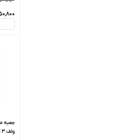
50,800
ولف 3 تا 10 میلی متر