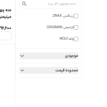
زیناکس ZINAX
میلیمتر
کراسمن CRASMAN
216,600
ولفWOLF
موجودی
محدوده قیمت