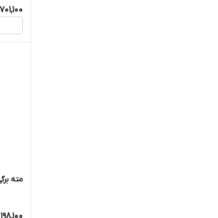
701,100
مته برگی ول
198,100