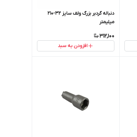
دنباله گردبر بزرگ ولف سایز 32-210
میلیمتر
312,100
افزودن به سبد