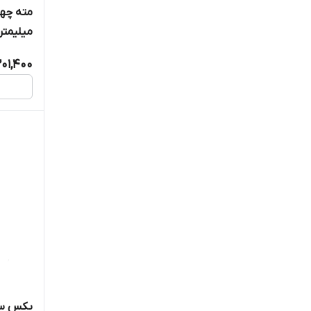
میلیمتر
201,400
بکس سر در