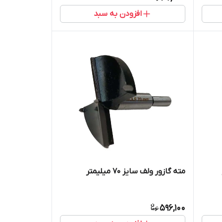
افزودن به سبد
مته گازور ولف سایز 70 میلیمتر
596,100