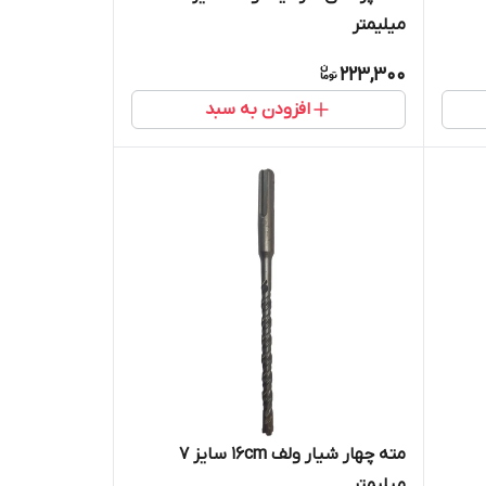
میلیمتر
223,300
افزودن به سبد
مته چهار شیار ولف 16cm سایز 7
میلیمتر