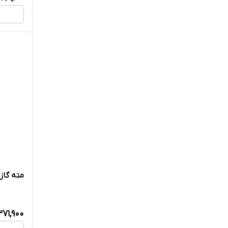
مته گازور و
371,900