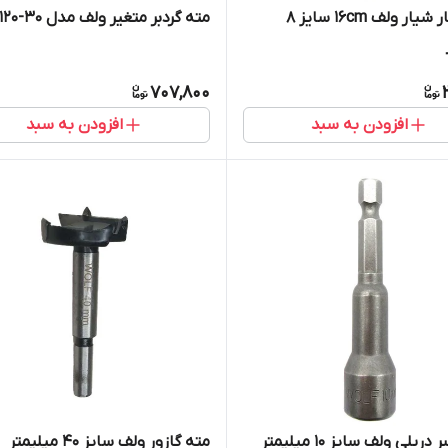
مته چهار شیار ولف 16cm سایز 8
مته گردبر متغیر ولف مدل 30-120
707,800
افزودن به سبد
افزودن به سبد
یلی ولف سایز 10 میلیمتر
مته گازور ولف سایز 40 میلیمتر