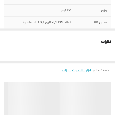
وزن
35 گرم
جنس کالا
فولاد HSS / آبکاری 8% کبالت شماره
شماره
3 میلیمتر
نظرات
سایر توضیحات
سایز 3 میلی متر - قابل اتصال به دریل برقی و
دریل شارژی - قابل استفاده روی فولاد ، آهن ،
مس ، برنج - مقاوم در برابر فشار ، حرارت و
شکنندگی - ساخته شده با استاندارد DIN۳۳۸ -
کیفیت بالا
دسته‌بندی
:
ابزار آلات و تجهیزات
نوع
چوب , فلز , پروفیل , استیل , آهن , آلومینیوم