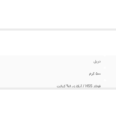
فولاد ، آهن ، مس ، برنج - مقاوم در برابر فشار ، حرارت و شکنن
ساخته شده با استاندارد DIN338 - کیفیت بالا
ع
:
فلز , آهن
دریل
500 گرم
فولاد HSS / آبکاری 8% کبالت
12 میلی متر
- - مته آهن 