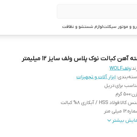
و و موتور سیکلت
لوازم شستشو و نظافت
ه آهن کبالت نوک پلاس ولف سایز 12 میلیمتر
ند:
ولفWOLF
ته‌بندی
:
ابزار آلات و تجهیزات
اسب برای
:
دریل
زن
:
500 گرم
س کالا
:
فولاد HSS / آبکاری 8% کبالت
اره
:
12 میلی متر
یر
مایش بیشتر
وضیحات
:
متر - قابل اتصال به دریل برقی و دریل شارژی - قابل استفاد