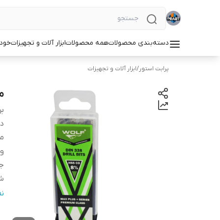
دسته‌بندی محصولات
همه محصولات
ابزار آلات و تجهیزات
خودر
پرابت استور
/
ابزار آلات و تجهیزات
مت
بر
دس
من
و
جن
شم
سا
ن
ت