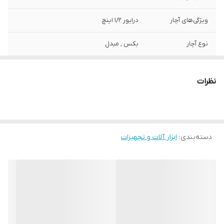
ویژگی‌های آچار
درایور 1/2 اینچ
نوع آچار
بکس , مبدل
جنس کالا
کروم وانادیوم
نظرات
سایر توضیحات
- رابط بکس سر دریلی ولف - طول 7.2 سانتی
متر - قابلیت نصب روی دریل پیچ گوستی -
امکان نصب انواع بکس با درایو 1/2روی سری -
درایو پیچ گوشتی 1.4و بکس 1/2اینچ
دسته‌بندی
:
ابزار آلات و تجهیزات
وزن
190 گرم