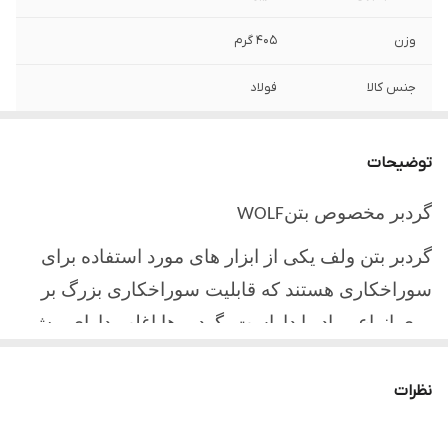
وزن
405 گرم
جنس کالا
فولاد
شماره
55
توضیحات
نوع
گرد بر
گردبر مخصوص بتن
WOLF
گردبر بتن ولف یکی از ابزار های مورد استفاده برای
سوراخکاری هستند که قابلیت سوراخکاری بزرگ بر
روی انواع مواد را داراست. گردبر ها اغلب دارای پیش
مته یا همان مته گردبر میباشند. که در هنگام کار با
گردبر ابتدا سوراخی توسط مته گردبر ایجاد میشود و
نظرات
مانع از لیزخوردگی آن بر روی سطح مورد نظر میگردد.