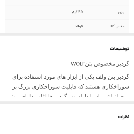
وزن
45 گرم
جنس کالا
فولاد
شماره
45
توضیحات
نوع
گرد بر
گردبر مخصوص بتن
WOLF
گردبر بتن ولف یکی از ابزار های مورد استفاده برای
سوراخکاری هستند که قابلیت سوراخکاری بزرگ بر
روی انواع مواد را داراست. گردبر ها اغلب دارای پیش
مته یا همان مته گردبر میباشند. که در هنگام کار با
گردبر ابتدا سوراخی توسط مته گردبر ایجاد میشود و
نظرات
مانع از لیزخوردگی آن بر روی سطح مورد نظر میگردد.