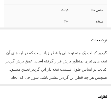
جنس کالا
کبالت
شماره
170
سایر توضیحات
- مته گردبر کبالت دار ولف - کبالت ۸ درصد -
سایز 170 میلیمتر - وزن خالص 1000 گرم -
توضیحات
مناسب برای دنباله های کوچک - سوراخکاری
برای تمامی قوطی های آهنی - کیفیت صنعتی
گردبر کبالت یک مته تو خالی با قطر زیاد است که در لبه های آن
تیغه های تیزی بمنظور برش قرار گرفته است. عمق برش گردبر
نوع
گرد بر
کبالت بر اساس طول قسمت تیغه دار این گردبر تعیین میشود.
همچنین هر چه قطر این گردبر بیشتر باشد، سوراخی که ایجاد
میشود بزرگ تر خواهد بود. گردبر های کبالت دار مانند این گردبر
نسبت به دیگر گردبر ها شکنندگی بسیار بالایی دارند و علت
نظرات
شکستگی آنها به دلیل وجود کبالت میباشد.برای خرید گردبر
کبالت ابتدا باید سایز گردبر را مطابق با سایز سوراخی که قرار