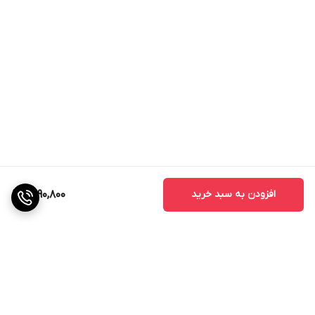
متناسب جهت تنظیم و کنترل قطر دهانه گردبر است. این گردبر
دارای دندانه های سخت کاری شده با کبالت 8 درصد، مناسب
برای کار های عمومی و صنعتی میباشد
.
افزودن به سبد خرید
1,590,800