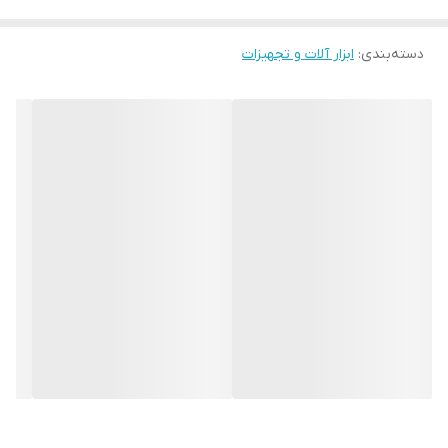
است ایجاد شود انتخاب کنید و سپس اقدام به خرید آن کنید. دقت
دسته‌بندی
:
ابزار آلات و تجهیزات
داشته باشید که سایز گردبر کبالت بر اساس میلی متر تعیین
میشود
.
کاربرد گردبر کبالت
از گردبر کبالت بیشتر در صنایع چوبی و نجاری استفاده میشود.
گردبر کبالت برعکس
مته کبالت
قابلیت برش چوب، ام دی اف و
حتی دیواری با جنس گچ را دارد. این مدل گردبر قابلیت نصب بر
روی انواع دریل را دارد و با کمک این ابزار می توان برش های
دایره ای به قطر 3 تا 20 سانتی متر بر روی سطوح چوبی، ام دی
اف، گچ و … انجام داد
.
معرفی گردبر کبالت ولف
گردبر کبالت ولف ساخته شده از فولاد
، مناسب
HSS, BI-METAL