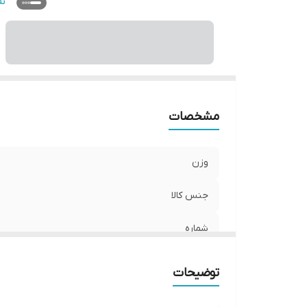
نو
ن
مشخصات
وزن
جنس کالا
شماره
سایر توضیحات
توضیحات