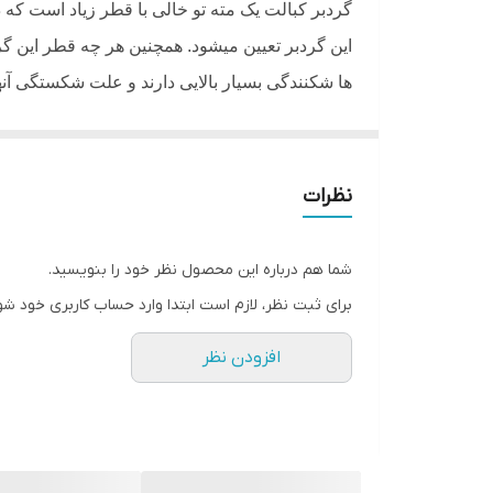
نوع
گردبر کبالت یک مته تو خالی با قطر زیاد است ک
این گردبر تعیین میشود. همچنین هر چه قطر این گرد
ها شکنندگی بسیار بالایی دارند و علت شکستگی آنها
ایجاد شود انتخاب کنید و سپس اقدام به خرید آن ک
کاربرد گردبر کبالت
نظرات
از گردبر کبالت بیشتر در صنایع چوبی و نجاری اس
گردبر قابلیت نصب بر روی انواع دریل را دارد و با کمک این ابزار می توان برش های 
شما هم درباره این محصول نظر خود را بنویسید.
معرفی گردبر کبالت ولف
برای ثبت نظر، لازم است ابتدا وارد حساب کاربری خود شو
گردبر کبالت ولف ساخته شده از فولاد
HSS, BI-METAL
افزودن نظر
های برقی و شارژی را دارد. کاربرد گردبر کبالت
گردبر کبالت ولف با کیفیت و طول عمر بالا، من
میباشد
.