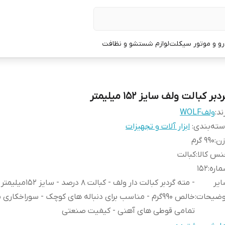
و و موتور سیکلت
لوازم شستشو و نظافت
دبر کبالت ولف سایز 152 میلیمتر
ند:
ولفWOLF
ته‌بندی
:
ابزار آلات و تجهیزات
زن
:
990 گرم
س کالا
:
کبالت
اره
:
152
یر
- مته گردبر کبالت دار ولف - کبالت ۸ د
وضیحات
:
خالص 990گرم - مناسب برای دنباله های کوچک - سوراخکاری ب
تمامی قوطی های آهنی - کیفیت صنعتی