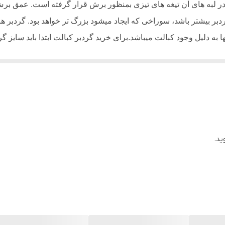
گرد بر
ه در لبه های آن تیغه های تیزی بمنظور برش قرار گرفته است. عمق 
بر بیشتر باشد، سوراخی که ایجاد میشود بزرگ تر خواهد بود. گردبر های
 به دلیل وجود کبالت میباشد.برای خرید گردبر کبالت ابتدا باید سایز 
نید. دقت داشته باشید که سایز گردبر کبالت بر اساس میلی متر تعیین 
تفاده میشود. گردبر کبالت برعکس
مته کبالت
قابلیت برش چوب، ام دی ا
دایره ای به قطر 3 تا 20 سانتی متر بر روی سطوح چوبی، ام دی اف، گچ و … انجام داد
ید.
، مناسب برای برش تخته چند لایه، صفحات ملامینه، کامپوزیتی و لاس
 ولف برش های دایره ای روی سطح چوبی، گچی و
و… میباشد
.
MDF
اسب برای سوراخکاری چوب،
و فلزات میباشد. گردبر ولف قابل استف
MDF