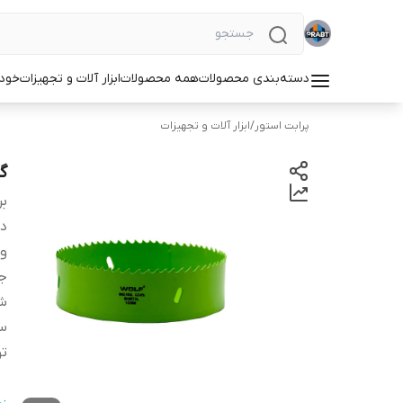
دسته‌بندی محصولات
همه محصولات
ابزار آلات و تجهیزات
خودر
پرابت استور
/
ابزار آلات و تجهیزات
گر
بر
دس
و
جن
شم
سا
ت