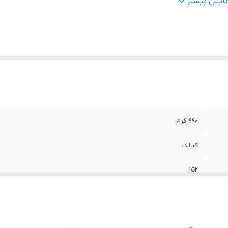
ع
:
گرد بر
مایش بیشتر
990 گرم
کبالت
152
سوراخکاری برای تمامی قوطی های آهنی - کیفیت صنعتی