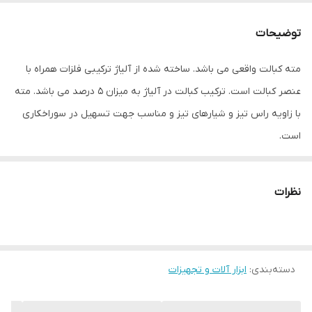
شماره
3.5
توضیحات
سایر توضیحات
- مته کبالت زیناکس مجموعه ۱۰ عددی - سایز :
۳.۵ میلی متر - دارای ۵ درصد کبالت واقعی -
مته کبالت واقعی می باشد. ساخته شده از آلیاژ ترکیبی فلزات همراه با
جنس : فولاد آبکاری شده HSS - کیفیت بالا
عنصر کبالت است. ترکیب کبالت در آلیاژ به میزان 5 درصد می باشد. مته
نوع
فلز , آهن
با زاویه راس تیز و شیارهای تیز و مناسب جهت تسهیل در سوراخکاری
است.
نظرات
دسته‌بندی
:
ابزار آلات و تجهیزات