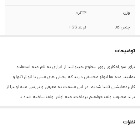
وزن
114 گرم
جنس کالا
فولاد HSS
شماره
13
توضیحات
سایر توضیحات
سایز 13 میلی متر - قابل اتصال به دریل برقی و
دریل شارژی - قابل استفاده روی فولاد ، آهن ،
برای سوراخکاری روی سطوح ،میتوانید از ابزاری به نام مته استفاده
مس ، برنج - مقاوم در برابر فشار ، حرارت و
نمایید. مته ها انواع مختلفی دارند که بخش های قبلی با انواع آنها و
شکنندگی - ساخته شده با استاندارد DIN338 -
کیفیت بالا
کاربردهایشان آشنا شدیم. در این قسمت به معرفی و بررسی مته اولترا از
برند محبوب ولف خواهیم پرداخت. مته اولترا ولف ساخته شده با
نوع
آلومینیوم , آهن , استیل , فلز , چند کاره
استاندارد DIN338 میباشد که روی سطوح مختلفی مثل فولاد، آهن، مس،
برنج و … قابل استفاده است .متریال اسخت آن به گونه ای است که در
نظرات
برابر فشار، حرارت، شکنندگی مقاوم است. مته ولف الترا به دستگاه های
دریل برقی و دریل شارژی متصل میشود. این ابزار در سایز های مختلف