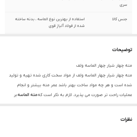
سری
جنس کالا
استفاده از بهترین نوع الماسه ، بدنه ساخته
شده از فولاد آلیاژ قوی
شماره
قطر 12 میلیمتر طول 16 سانتی متر
توضیحات
وزن
85 گرم
مته چهار شیار چهار الماسه ولف
مته چهار شیار چهار الماسه ولف از مواد سخت کاری شده تهیه و تولید
شده است و هر چه مواد ساخت بهتر باشد عمر مته بیشتر و انجام
عملیات راحت تر صورت می پذیرد. لازم به ذکر است که
مته الماسه
بر
حسب نوع و سختی الماس در سر مته به چند دسته تقسیم می شود تا
بتواند سطح های گوناگون را با سختی و روکش متفاوت مانند سرامیک،
نظرات
گرانیت، کاشی، بتن، سنگ و… و غیره خزینه کاری کند. این
مته چهار
شیار
دارای دو عدد الماس در قسمت سری که به شکل ضربدری هستند