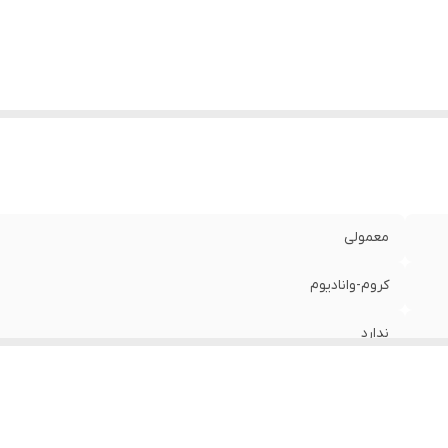
نگ
:
سبز
معمولی
کروم-وانادیوم
ندارد
1 عدد
دو سو