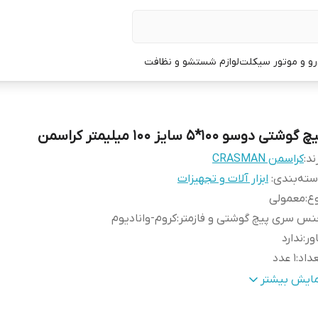
و و موتور سیکلت
لوازم شستشو و نظافت
 گوشتی دوسو 100*5 سایز 100 میلیمتر کراسمن
ند:
کراسمن CRASMAN
ته‌بندی
:
ابزار آلات و تجهیزات
ع
:
معمولی
س سری پیچ گوشتی و فازمتر
:
کروم-وانادیوم
ور
:
ندارد
داد
:
1 عدد
ری پیچ‌گوشتی
:
دو سو
مایش بیشتر
ژگی‌های پیچ‌گوشتی
:
قابلیت آهنربایی