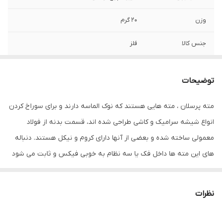
وزن
20 گرم
جنس کالا
فلز
شماره
3 میلیمتر
توضیحات
سایر توضیحات
- مته سرامیک پرسلان ولف - سایز : ۳ میلی متر -
مناسب برای برش انواع سرامیک و سنگ - طول
مته پرسلان ، مته هایی هستند که نوک الماسه دارند و برای سوراخ کردن
مته : ۶ سانتی متر - جنس : فولاد - کیفیت بالا
انواع شیشه سرامیک و کاشی طراحی شده اند، قسمت بدنه از فولاد
نوع
سرامیک , الماسه , گرانیت
معمولی ساخته شده و بعضی از آنها دارای کروم و نیکل هستند. دنباله
های این مته ها داخل فک یا سه نظام به خوبی فیکس و ثابت می شود
و اطمینان خاصی را برای عدم هرزگردی شنک القا کرده و سوراخکاری
مطمئن تری را انجام می دهد.
نظرات