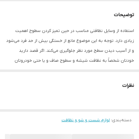
کاربرد
داخل کابین , بدنه , رینگ , گلگیر , شیشه
توضیحات
ابعاد
34x21x8 سانتی‌متر
استفاده از وسایل نظافتی مناسب در حین تمیز کردن سطوح اهمیت
زیادی دارد. توجه به این موضوع مانع از خستگی بیش از حد فرد می‌شود
و از آسیب دیدن سطح مورد نظر جلوگیری می‌کند. اگر قصد دارید
خودتان شخصاً به نظافت شیشه و سطوح صاف و یا حتی خودروتان
بپردازید می‌توانید از مجموعه‌ی فوق استفاده نمایید. این مجموعه دارای
یک مخزن اسپری مواد شوینده، یک ابر و یک تیغه‌ی لاستیکی است که
نظرات
در تمیز کردن بخش‌های مختلف سطوح و هم‌چنین شیشه، بدنه، گلگیر و
رینگ و لاستیک خودرو کمک زیادی می‌کند. تولید می‌کند و برای کاهش
وزن محصول از پلاستیکی مقاوم و سبک استفاده کرده است. با در اختیار
دسته‌بندی
:
لوازم شست و شو و نظافت
داشتن این مجموعه‌ی نظافت می‌توانید به‌شکل هم‌زمان محلول شوینده‌
را اسپری کرده، با کمک ابر سطح مورد نظر را تمیز کنید و از تیغه‌ی