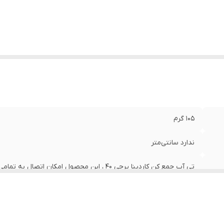
105 گرم
ندارد سانتی‌متر
تی آب جمع کن کاردینا پرچی 40 ، این محصول امک
استاندارد موجود در بازار را دارد
40x4x2 سانتی‌متر