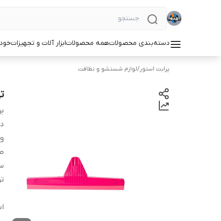
دسته‌بندی محصولات
همه محصولات
ابزار آلات و تجهیزات
خودر
پرابت استور
/
لوازم شستشو و نظافت
تی
بر
دس
و
ط
سا
ت
اب