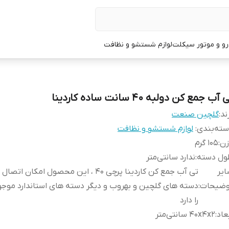
و و موتور سیکلت
لوازم شستشو و نظافت
 آب جمع کن دولبه 40 سانت ساده کاردینا
ند:
گلچین صنعت
ته‌بندی
:
لوازم شستشو و نظافت
زن
:
105 گرم
ول دسته
:
ندارد سانتی‌متر
یر
تی آب جمع کن کاردینا پرچی 40 ، این محصول امکان
وضیحات
:
دسته های گلچین و بهروب و دیگر دسته های استاندارد موجود 
را دارد
عاد
:
40x4x2 سانتی‌متر