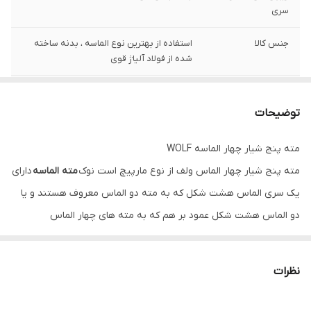
سری
جنس کالا
استفاده از بهترین نوع الماسه ، بدنه ساخته
شده از فولاد آلیاژ قوی
شماره
قطر 20 میلیمتر طول 100 سانتی متر
توضیحات
وزن
2200 گرم
مته پنج شیار چهار الماسه WOLF
مته پنج شیار چهار الماس ولف از نوع مارپيچ است نوک
مته الماسه
دارای
يک سری الماس هشت شكل كه به مته دو الماس معروف هستند و يا
دو الماس هشت شكل عمود بر هم كه به مته های چهار الماس
معروفند، می باشند. اين الماس در نوک مته از جنس سخت كاری است و
هر چه متريال آن بهتر و با کیفیت تر باشد طول عمر مته بيشتر می
نظرات
باشد و عمل سوراخ كاری راحت تر انجام می شود. لازم به ذکر است كه
مته هاي الماسه به نوع و سختي الماس سر مته به دسته هاي مختلفي