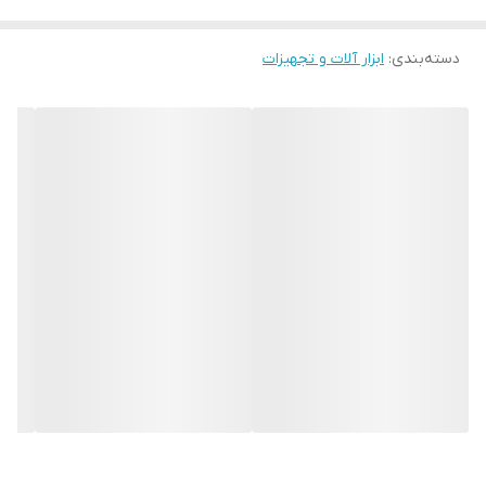
تقسيم مي شوند تا بتوانند سطح های گوناگون با سختی و آبكاری
دسته‌بندی
:
ابزار آلات و تجهیزات
مختلف مثل سراميک، گرانيت، كاشي، بتن، سنگ و … سوراخ كاری کنند.
خرید مته پنج شیار ولف
در هنگام
خرید مته پنج شیار
باید به موارد مختلفی توجه داشته باشید
تا بتوانید مناسب ترین نوع مته را برای کاربرد مورد نظر خود تهیه کنید.
طول کارگیر و قطر مته از مهم ترین نکاتی هستند که در هنگام خرید
مته پنج شیار مورد توجه باشند. برای خرید و یا اطلاع از قیمت مته های
برند ولف با شماره های زیر در تماس باشید.