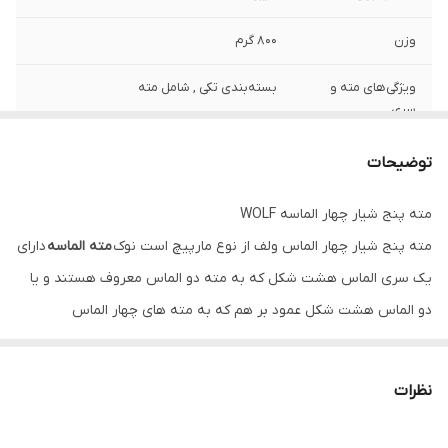
وزن
800 گرم
ویژگی‌های مته و
بسته‌بندی تکی , شامل مته
سری
جنس کالا
آلیاژ فولاد
توضیحات
شماره
14
مته پنج شیار چهار الماسه WOLF
مته پنج شیار چهار الماس ولف از نوع مارپيچ است نوک
مته الماسه
دارای
نوع
پنج شیار
يک سری الماس هشت شكل كه به مته دو الماس معروف هستند و يا
دو الماس هشت شكل عمود بر هم كه به مته های چهار الماس
معروفند، می باشند. اين الماس در نوک مته از جنس سخت كاری است و
هر چه متريال آن بهتر و با کیفیت تر باشد طول عمر مته بيشتر می
نظرات
باشد و عمل سوراخ كاری راحت تر انجام می شود. لازم به ذکر است كه
مته هاي الماسه به نوع و سختي الماس سر مته به دسته هاي مختلفي