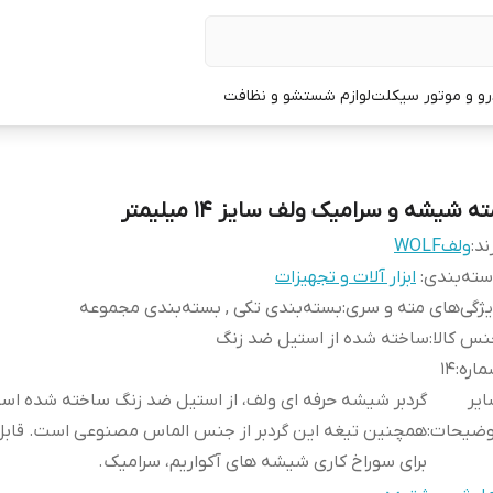
و و موتور سیکلت
لوازم شستشو و نظافت
ه شیشه و سرامیک ولف سایز 14 میلیمتر
ند:
ولفWOLF
ته‌بندی
:
ابزار آلات و تجهیزات
ژگی‌های مته و سری
:
بسته‌بندی تکی , بسته‌بندی مجموعه
س کالا
:
ساخته شده از استیل ضد زنگ
اره
:
14
یر
گردبر شیشه حرفه ای ولف، از استیل ضد زنگ ساخته شده اس
وضیحات
:
همچنین تیغه این گردبر از جنس الماس مصنوعی است. قابل
برای سوراخ کاری شیشه های آکواریم، سرامیک.