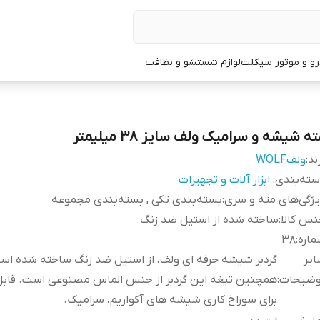
و و موتور سیکلت
لوازم شستشو و نظافت
ه شیشه و سرامیک ولف سایز 38 میلیمتر
ند:
ولفWOLF
ته‌بندی
:
ابزار آلات و تجهیزات
ژگی‌های مته و سری
:
بسته‌بندی تکی , بسته‌بندی مجموعه
س کالا
:
ساخته شده از استیل ضد زنگ
اره
:
38
یر
گردبر شیشه حرفه ای ولف، از استیل ضد زنگ ساخته شده اس
وضیحات
:
همچنین تیغه این گردبر از جنس الماس مصنوعی است. قابل
برای سوراخ کاری شیشه های آکواریم، سرامیک.