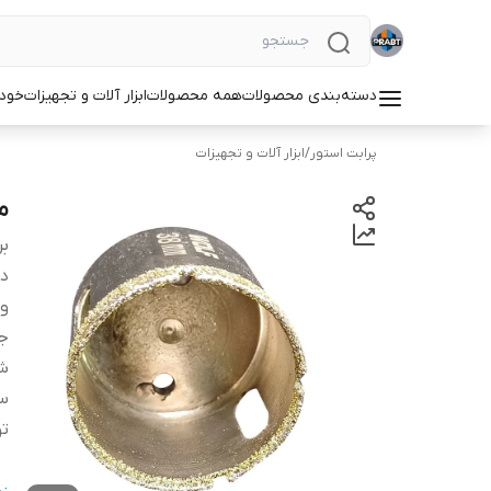
دسته‌بندی محصولات
همه محصولات
ابزار آلات و تجهیزات
خودر
پرابت استور
/
ابزار آلات و تجهیزات
مت
بر
دس
وی
جن
شم
سا
ت