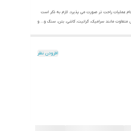
م عملیات راحت تر صورت می پذیرد. لازم به ذکر است
تفاوت مانند سرامیک، گرانیت، کاشی، بتن، سنگ و… و
که به شکل ضربدری هستند (اصطلاحا 4 الماس) است. این مته دارای شیار هایی است که به یک اندازه و فاصله
که این خاک گیر باعث می شود به هنگام سوراخکای خاک
 در اندازه های متفاوتی هستند. بنابراین جهت متصل
افزودن نظر
در سطح بازار می باشد.
بدنه آن از فولاد آلیاژ قوی سخت کاری و مستحکم
بازار دارد از قیمت بسیار مناسبی بر خوردار است.