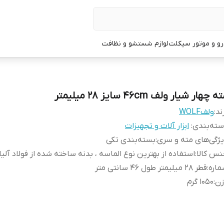
و و موتور سیکلت
لوازم شستشو و نظافت
ه چهار شیار ولف 46cm سایز 28 میلیمتر
ند:
ولفWOLF
ته‌بندی
:
ابزار آلات و تجهیزات
ژگی‌های مته و سری
:
بسته‌بندی تکی
س کالا
:
استفاده از بهترین نوع الماسه ، بدنه ساخته شده از فولاد آلیا
اره
:
قطر 28 میلیمتر طول 46 سانتی متر
زن
:
1050 گرم