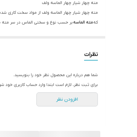
مته چهار شیار چهار الماسه ولف
مته چهار شیار چهار الماسه ولف از مواد سخت کاری شده
که
مته الماسه
بر حسب نوع و سختی الماس در سر مته به
غیره خزینه کاری کند. این
مته چهار شیار
جدا از یکدیگر طراحی گشته اند. وجود یک خط موازی ناز
چوب به عمل امده به راحت تر از سوراخ خارج شود و کار 
نظرات
کردن مته ها به انواع دریل ها باید به سایز آنها دقت کرد.
ویژگی مته چهار شیار 4 الماس ولف
شما هم درباره این محصول نظر خود را بنویسید.
مته چهارشیار چهار الماسه ولف مته هایی هستند که به طور معمول 2 یا 4 عدد الماس یا کارباید دارند که جهت سورخ کاری بر روی دیوار، سنگ، 
برای ثبت نظر، لازم است ابتدا وارد حساب کاربری خود شو
مته الماسه به طورکلی در صنعت ساختمان سازی، خانگی 
افزودن نظر
این مته مناسب برای سوراخکاری مصالح و بتن می باشد. م
ساخته شده است.
راهنمای خرید مته چهارشیار چهار الماس ولف
قیمت مته چهارشیار چهار الماس ولف به نسبت کیفیت بسی