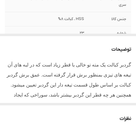
سری
جنس کالا
HSS ، کبالت 8%
شماره
23
وزن
50 گرم
توضیحات
سایر توضیحات
- مته گردبر کبالت دار ولف - کبالت 8 درصد -
گردبر کبالت یک مته تو خالی با قطر زیاد است که در لبه های آن
سایز 23 میلیمتر - وزن خالص 32 گرم - مناسب
تیغه های تیزی بمنظور برش قرار گرفته است. عمق برش گردبر
برای دنباله های کوچک - سوراخکاری برای
تمامی قوطی های آهنی - کیفیت صنعتی
کبالت بر اساس طول قسمت تیغه دار این گردبر تعیین میشود.
همچنین هر چه قطر این گردبر بیشتر باشد، سوراخی که ایجاد
میشود بزرگ تر خواهد بود. گردبر های کبالت دار مانند این گردبر
نسبت به دیگر گردبر ها شکنندگی بسیار بالایی دارند و علت
نظرات
شکستگی آنها به دلیل وجود کبالت میباشد.برای خرید گردبر
کبالت ابتدا باید سایز گردبر را مطابق با سایز سوراخی که قرار