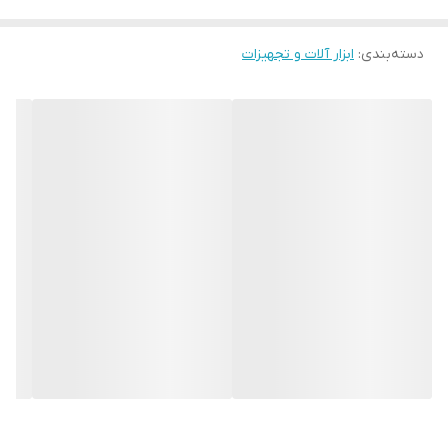
است ایجاد شود انتخاب کنید و سپس اقدام به خرید آن کنید. دقت
دسته‌بندی
:
ابزار آلات و تجهیزات
داشته باشید که سایز گردبر کبالت بر اساس میلی متر تعیین
میشود
.
کاربرد گردبر کبالت
از گردبر کبالت بیشتر در صنایع چوبی و نجاری استفاده میشود.
گردبر کبالت برعکس
مته کبالت
قابلیت برش چوب، ام دی اف و
حتی دیواری با جنس گچ را دارد. این مدل گردبر قابلیت نصب بر
روی انواع دریل را دارد و با کمک این ابزار می توان برش های
دایره ای به قطر 3 تا 20 سانتی متر بر روی سطوح چوبی، ام دی
اف، گچ و … انجام داد
.
معرفی گردبر کبالت ولف
گردبر کبالت ولف ساخته شده از فولاد
، مناسب
HSS, BI-METAL