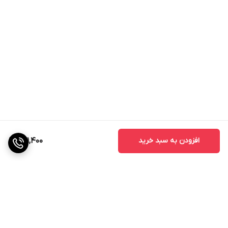
متناسب جهت تنظیم و کنترل قطر دهانه گردبر است. این گردبر
دارای دندانه های سخت کاری شده با کبالت 8 درصد، مناسب
برای کار های عمومی و صنعتی میباشد
.
افزودن به سبد خرید
271,400