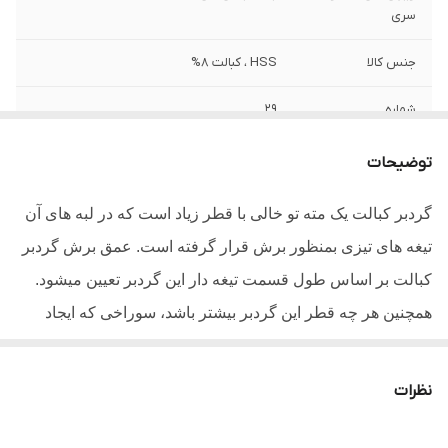
سری
جنس کالا
HSS ، کبالت 8%
شماره
29
وزن
80 گرم
توضیحات
سایر توضیحات
- مته گردبر کبالت دار ولف - کبالت 8 درصد -
گردبر کبالت یک مته تو خالی با قطر زیاد است که در لبه های آن
سایز 29 میلیمتر - وزن خالص 68گرم - مناسب
تیغه های تیزی بمنظور برش قرار گرفته است. عمق برش گردبر
برای دنباله های کوچک - سوراخکاری برای
تمامی قوطی های آهنی - کیفیت صنعتی
کبالت بر اساس طول قسمت تیغه دار این گردبر تعیین میشود.
همچنین هر چه قطر این گردبر بیشتر باشد، سوراخی که ایجاد
میشود بزرگ تر خواهد بود. گردبر های کبالت دار مانند این گردبر
نسبت به دیگر گردبر ها شکنندگی بسیار بالایی دارند و علت
نظرات
شکستگی آنها به دلیل وجود کبالت میباشد.برای خرید گردبر
کبالت ابتدا باید سایز گردبر را مطابق با سایز سوراخی که قرار