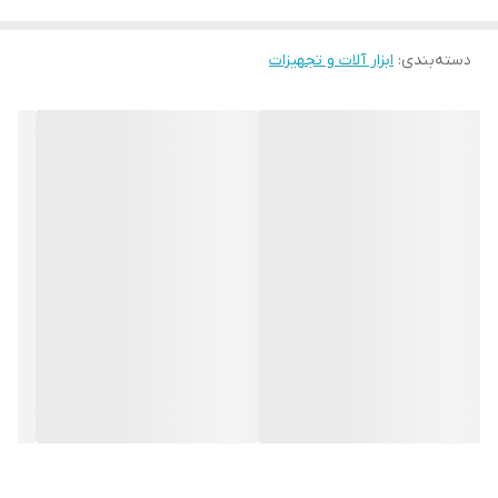
است ایجاد شود انتخاب کنید و سپس اقدام به خرید آن کنید. دقت
دسته‌بندی
:
ابزار آلات و تجهیزات
داشته باشید که سایز گردبر کبالت بر اساس میلی متر تعیین
میشود
.
کاربرد گردبر کبالت
از گردبر کبالت بیشتر در صنایع چوبی و نجاری استفاده میشود.
گردبر کبالت برعکس
مته کبالت
قابلیت برش چوب، ام دی اف و
حتی دیواری با جنس گچ را دارد. این مدل گردبر قابلیت نصب بر
روی انواع دریل را دارد و با کمک این ابزار می توان برش های
دایره ای به قطر 3 تا 20 سانتی متر بر روی سطوح چوبی، ام دی
اف، گچ و … انجام داد
.
معرفی گردبر کبالت ولف
گردبر کبالت ولف ساخته شده از فولاد
، مناسب
HSS, BI-METAL