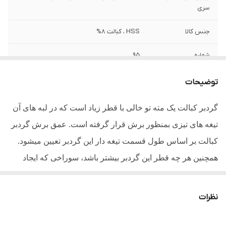
سری
جنس کالا
HSS ، کبالت 8%
شماره
95
وزن
330 گرم
توضیحات
گردبر کبالت یک مته تو خالی با قطر زیاد است که در لبه های آن
تیغه های تیزی بمنظور برش قرار گرفته است. عمق برش گردبر
کبالت بر اساس طول قسمت تیغه دار این گردبر تعیین میشود.
همچنین هر چه قطر این گردبر بیشتر باشد، سوراخی که ایجاد
میشود بزرگ تر خواهد بود. گردبر های کبالت دار مانند این گردبر
نسبت به دیگر گردبر ها شکنندگی بسیار بالایی دارند و علت
نظرات
شکستگی آنها به دلیل وجود کبالت میباشد.برای خرید گردبر
کبالت ابتدا باید سایز گردبر را مطابق با سایز سوراخی که قرار