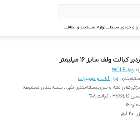
و و موتور سیکلت
لوازم شستشو و نظافت
دبر کبالت ولف سایز 16 میلیمتر
ند:
ولفWOLF
ته‌بندی
:
ابزار آلات و تجهیزات
ژگی‌های مته و سری
:
بسته‌بندی تکی , بسته‌بندی مجموعه
س کالا
:
HSS ، کبالت 8%
اره
:
16
زن
:
20 گرم