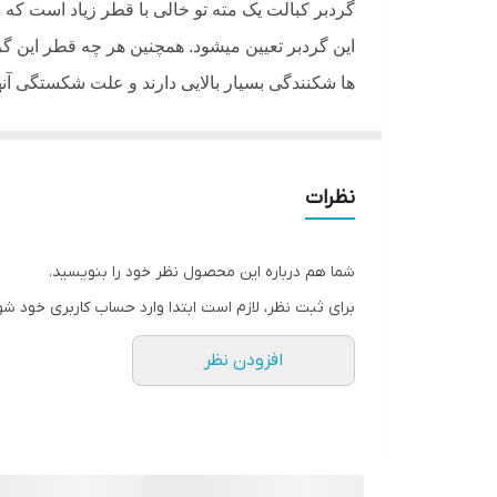
گردبر کبالت یک مته تو خالی با قطر زیاد است ک
این گردبر تعیین میشود. همچنین هر چه قطر این گرد
ها شکنندگی بسیار بالایی دارند و علت شکستگی آنها
ایجاد شود انتخاب کنید و سپس اقدام به خرید آن ک
کاربرد گردبر کبالت
نظرات
از گردبر کبالت بیشتر در صنایع چوبی و نجاری اس
گردبر قابلیت نصب بر روی انواع دریل را دارد و با کمک این ابزار می توان برش های 
شما هم درباره این محصول نظر خود را بنویسید.
معرفی گردبر کبالت ولف
برای ثبت نظر، لازم است ابتدا وارد حساب کاربری خود شو
گردبر کبالت ولف ساخته شده از فولاد
HSS, BI-METAL
افزودن نظر
های برقی و شارژی را دارد. کاربرد گردبر کبالت
گردبر کبالت ولف با کیفیت و طول عمر بالا، من
میباشد
.