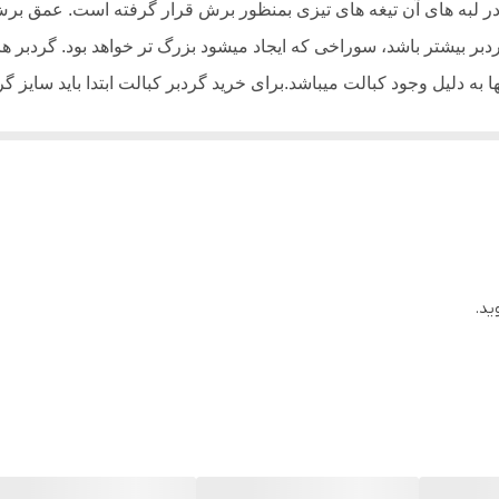
ه در لبه های آن تیغه های تیزی بمنظور برش قرار گرفته است. عمق 
بر بیشتر باشد، سوراخی که ایجاد میشود بزرگ تر خواهد بود. گردبر های
 به دلیل وجود کبالت میباشد.برای خرید گردبر کبالت ابتدا باید سایز 
نید. دقت داشته باشید که سایز گردبر کبالت بر اساس میلی متر تعیین 
تفاده میشود. گردبر کبالت برعکس
مته کبالت
قابلیت برش چوب، ام دی ا
دایره ای به قطر 3 تا 20 سانتی متر بر روی سطوح چوبی، ام دی اف، گچ و … انجام داد
ید.
، مناسب برای برش تخته چند لایه، صفحات ملامینه، کامپوزیتی و لاس
 ولف برش های دایره ای روی سطح چوبی، گچی و
و… میباشد
.
MDF
اسب برای سوراخکاری چوب،
و فلزات میباشد. گردبر ولف قابل استف
MDF