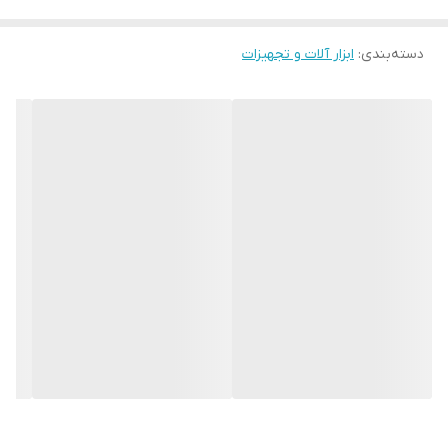
است ایجاد شود انتخاب کنید و سپس اقدام به خرید آن کنید. دقت
دسته‌بندی
:
ابزار آلات و تجهیزات
داشته باشید که سایز گردبر کبالت بر اساس میلی متر تعیین
میشود
.
کاربرد گردبر کبالت
از گردبر کبالت بیشتر در صنایع چوبی و نجاری استفاده میشود.
گردبر کبالت برعکس
مته کبالت
قابلیت برش چوب، ام دی اف و
حتی دیواری با جنس گچ را دارد. این مدل گردبر قابلیت نصب بر
روی انواع دریل را دارد و با کمک این ابزار می توان برش های
دایره ای به قطر 3 تا 20 سانتی متر بر روی سطوح چوبی، ام دی
اف، گچ و … انجام داد
.
معرفی گردبر کبالت ولف
گردبر کبالت ولف ساخته شده از فولاد
، مناسب
HSS, BI-METAL