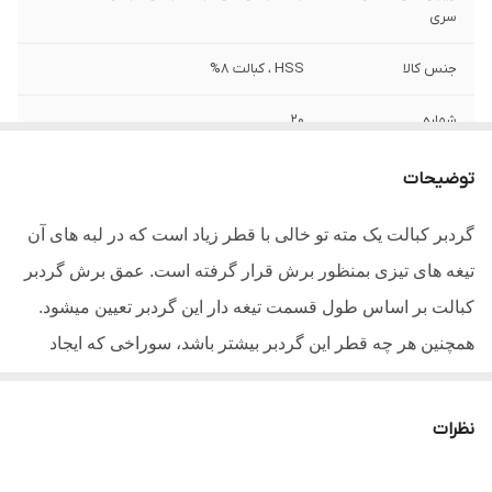
سری
جنس کالا
HSS ، کبالت 8%
شماره
20
وزن
38 گرم
توضیحات
سایر توضیحات
- مته گردبر کبالت دار ولف - کبالت 8 درصد -
گردبر کبالت یک مته تو خالی با قطر زیاد است که در لبه های آن
سایز 20 میلیمتر - وزن خالص 25گرم - مناسب
تیغه های تیزی بمنظور برش قرار گرفته است. عمق برش گردبر
برای دنباله های کوچک - سوراخکاری برای
تمامی قوطی های آهنی - کیفیت صنعتی
کبالت بر اساس طول قسمت تیغه دار این گردبر تعیین میشود.
همچنین هر چه قطر این گردبر بیشتر باشد، سوراخی که ایجاد
میشود بزرگ تر خواهد بود. گردبر های کبالت دار مانند این گردبر
نسبت به دیگر گردبر ها شکنندگی بسیار بالایی دارند و علت
نظرات
شکستگی آنها به دلیل وجود کبالت میباشد.برای خرید گردبر
کبالت ابتدا باید سایز گردبر را مطابق با سایز سوراخی که قرار