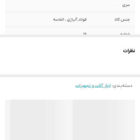
سری
جنس کالا
فولاد آلیاژی ، الماسه
شماره
16
وزن
155 گرم
نظرات
دسته‌بندی
:
ابزار آلات و تجهیزات