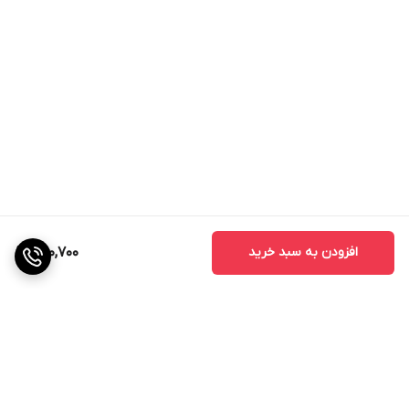
متناسب جهت تنظیم و کنترل قطر دهانه گردبر است. این گردبر
دارای دندانه های سخت کاری شده با کبالت 8 درصد، مناسب
برای کار های عمومی و صنعتی میباشد
.
افزودن به سبد خرید
280,700