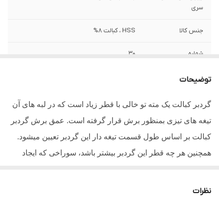
سری
جنس کالا
HSS ، کبالت 8%
شماره
30
وزن
80 گرم
توضیحات
گردبر کبالت یک مته تو خالی با قطر زیاد است که در لبه های آن
تیغه های تیزی بمنظور برش قرار گرفته است. عمق برش گردبر
کبالت بر اساس طول قسمت تیغه دار این گردبر تعیین میشود.
همچنین هر چه قطر این گردبر بیشتر باشد، سوراخی که ایجاد
میشود بزرگ تر خواهد بود. گردبر های کبالت دار مانند این گردبر
نسبت به دیگر گردبر ها شکنندگی بسیار بالایی دارند و علت
نظرات
شکستگی آنها به دلیل وجود کبالت میباشد.برای خرید گردبر
کبالت ابتدا باید سایز گردبر را مطابق با سایز سوراخی که قرار