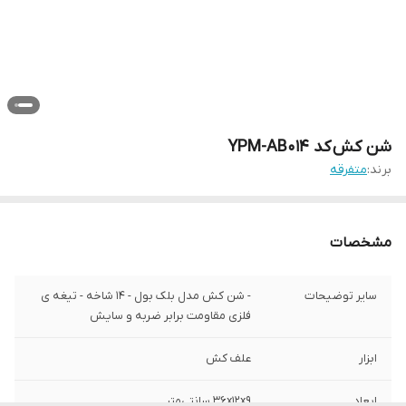
شن کش کد YPM-AB014
برند:
متفرقه
مشخصات
سایر توضیحات
- شن کش مدل بلک بول - 14 شاخه - تیغه ی
فلزی مقاومت برابر ضربه و سایش
ابزار
علف کش
ابعاد
36x12x9 سانتی‌متر