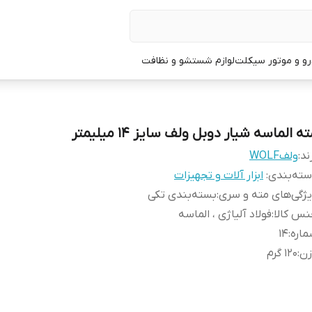
و و موتور سیکلت
لوازم شستشو و نظافت
ه الماسه شیار دوبل ولف سایز 14 میلیمتر
ند:
ولفWOLF
ته‌بندی
:
ابزار آلات و تجهیزات
ژگی‌های مته و سری
:
بسته‌بندی تکی
س کالا
:
فولاد آلیاژی ، الماسه
اره
:
14
زن
:
120 گرم