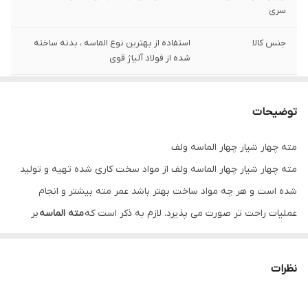
سری
جنس کالا
استفاده از بهترین نوع الماسه ، بدنه ساخته
شده از فولاد آلیاژ قوی
شماره
قطر 7 میلیمتر طول 16 سانتی متر
توضیحات
وزن
50 گرم
مته چهار شیار چهار الماسه ولف
مته چهار شیار چهار الماسه ولف از مواد سخت کاری شده تهیه و تولید
شده است و هر چه مواد ساخت بهتر باشد عمر مته بیشتر و انجام
عملیات راحت تر صورت می پذیرد. لازم به ذکر است که
مته الماسه
بر
حسب نوع و سختی الماس در سر مته به چند دسته تقسیم می شود تا
بتواند سطح های گوناگون را با سختی و روکش متفاوت مانند سرامیک،
نظرات
گرانیت، کاشی، بتن، سنگ و… و غیره خزینه کاری کند. این
مته چهار
شیار
دارای دو عدد الماس در قسمت سری که به شکل ضربدری هستند