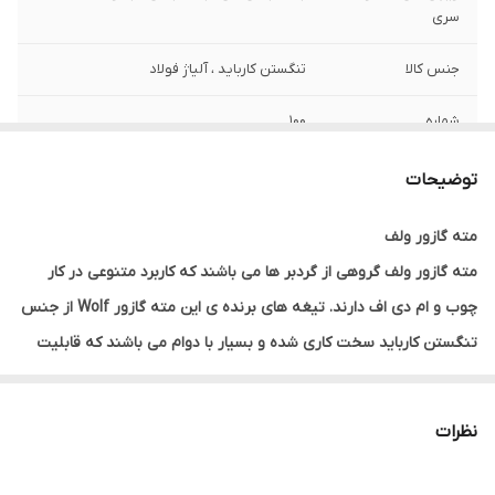
سری
جنس کالا
تنگستن کارباید ، آلیاژ فولاد
شماره
100
وزن
290 گرم
توضیحات
مته گازور ولف
مته گازور ولف گروهی از گردبر ها می باشند که کاربرد متنوعی در کار
چوب و ام دی اف دارند. تیغه های برنده ی این مته گازور
Wolf
از جنس
تنگستن کارباید سخت کاری شده و بسیار با دوام می باشند که قابلیت
حفر سوراخ بر روی سطح های گوناگون چوبی،
کامپوزیت،
پلاستیک و غیره
را دارد. با استفاده از این
مته گازور
از بروز خطا در ایجاد حفره لولا می توان
نظرات
جلوگیری کرد. در ساخت و تهیه بدنه مته گازور
Wolf
از مرغوب ترین
آلیاژ فولادی استفاده شده است و تیغه های آن از جنس تنگستن کارباید