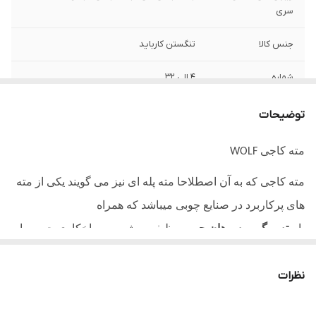
سری
جنس کالا
تنگستن کارباید
شماره
4 الی 32
وزن
180 گرم
توضیحات
مته کاجی
WOLF
مته کاجی که به آن اصطلاحا مته پله ای نیز می گویند یکی از مته
های پرکاربرد در صنایع چوبی میباشد که همراه
با
مته برگی
و
سوهان چوب
وظیفه برش و سوراخکاری چوب را
برعهده دارند. همچنین از این مته برای سوراخکاری انواع سطوح
نظرات
فلزی نیز استفاده میشود. همانگونه که از ظاهر این مته مشخص
می باشد مانند میوه درخت کاج است و به همین دلیل است که نام