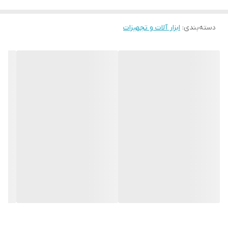
سطح نفوذ میکند. بدنه فولادی مته سرامیک ولف،
مقاوم در برابر شکنندگی و همچنین فشار ناشی از
دسته‌بندی
:
ابزار آلات و تجهیزات
استفاده در حالت چکشی میباشد. مته سرامیک ولف
قدرت تخلیه ی بالای گرد و غبار در سوراخ ایجاد شده را
نیز داراست. برای بررسی و اطلاع از
قیمت مته
گرانیت
میتوانید از طریق صفحه مربوطه اقدام نمایید
.
کاربرد مته سرامیکی و گرانیتی ولف
مته های ولف سرامیکی و گرانیتی، نسل پیشرفته
حرفه ای در حوزه مته های الماس جهت حفاری سنگ،
بتن، گرانیت و سرامیک هستند
مته گرانیت سرامیک
.
حرفه ای ولف با دنباله ته گرد قابل اتصال به انواع دریل
های شارژی، برقی، و غیره
…
می باشد. این مته های
سرامیکی گرانیتی ولف مناسب براي حفاري، بتن