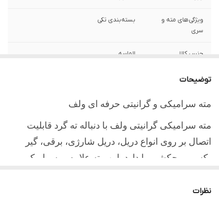
ویژگی‌های مته و
بسته‌بندی تکی
سری
جنس کالا
الماسه
شماره
3
توضیحات
ابعاد بسته‌بندی
10 x 3 x 1 سانتی‌متر
مته سرامیکی و گرانیتی حرفه ای ولف
مته سرامیکی گرانیتی ولف با دنباله ته گرد قابلیت
اتصال بر روی انواع دریل، دریل شارژی، برقی، گیر
بکسی و چکشی را دارد. این مته علاوه بر سرامیک و
گرانیت مناسب سوراخکاری بر روی بتن، گچ، آخر و
سنگ نیز میباشد. مته گرانیت
مجهز به لبه های
نظرات
wolf
برش از جنس
تنگستن
کاربید است و به راحتی به داخل