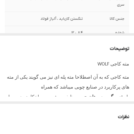
سری
جنس کالا
تنگستن کارباید ، آلیاژ فولاد
شماره
4 الی 12
وزن
90 گرم
توضیحات
مته کاجی
WOLF
مته کاجی که به آن اصطلاحا مته پله ای نیز می گویند یکی از مته
های پرکاربرد در صنایع چوبی میباشد که همراه
با
مته برگی
و
سوهان چوب
وظیفه برش و سوراخکاری چوب را
برعهده دارند. همچنین از این مته برای سوراخکاری انواع سطوح
نظرات
فلزی نیز استفاده میشود. همانگونه که از ظاهر این مته مشخص
می باشد مانند میوه درخت کاج است و به همین دلیل است که نام