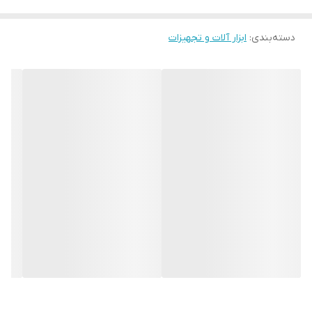
دیگر آن نیز مته کاجی است. بر روی تنه این مته پله هایی است که
نمایانگر سایز می باشد و از کوچک به بزرگ طبقه بندی می شود و
دسته‌بندی
:
ابزار آلات و تجهیزات
در واقع عملکرد مته های مختلف در اندازه های مختلف را دارد
.
اعداد حک شده بر روی تنه مته، قطر سوراخ را نشان می دهد. از
مته پله ای برای برش دایره ای چوب استفاده می شود و طراحی
پله ای این مته به گونه ای است که در نوک مته کمترین قطر و
بیشترین قطر شامل انتهای آن می شود و نیازی به تغییر نیست.
با فشار هر چه بیشتر میتواند به راحتی با قطر دلخواه سوراخکاری
کنید. نمونه ای از پر استقبال ترین مته ها، مته مخروطی پله ای
ولف با سایز 12-4، 20-4، 25-4، 32-4، 42-4 است که از نظر
استحکام و دوام در سطح مطلوبی قرار گرفته است
.
همانگونه که گفتیم از مته ها برای سوراخ کاری سطح های