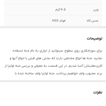
وزن
16.5 گرم
جنس کالا
فولاد HSS
شماره
16.5
توضیحات
سایر توضیحات
- مته آهن ولف مدل اولترا - سایز 16.5 میلی متر
- قابل اتصال به دریل برقی و دریل شارژی - قابل
برای سوراخکاری روی سطوح ،میتوانید از ابزاری به نام مته استفاده
استفاده روی فولاد ، آهن ، مس ، برنج - مقاوم
نمایید. مته ها انواع مختلفی دارند که بخش های قبلی با انواع آنها و
در برابر فشار ، حرارت و شکنندگی - ساخته شده
با استاندارد DIN338 - کیفیت بالا
کاربردهایشان آشنا شدیم. در این قسمت به معرفی و بررسی مته اولترا از
برند محبوب ولف خواهیم پرداخت. مته اولترا ولف ساخته شده با
نوع
آهن , آلومینیوم , استیل , ام دی اف , فلز
استاندارد DIN338 میباشد که روی سطوح مختلفی مثل فولاد، آهن، مس،
برنج و … قابل استفاده است .متریال اسخت آن به گونه ای است که در
نظرات
برابر فشار، حرارت، شکنندگی مقاوم است. مته ولف الترا به دستگاه های
دریل برقی و دریل شارژی متصل میشود. این ابزار در سایز های مختلف